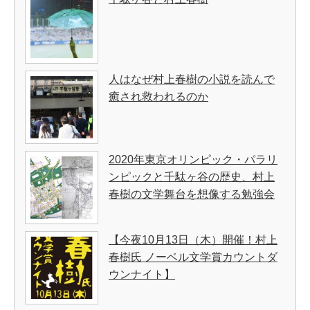
人はなぜ村上春樹の小説を読んで
癒され救われるのか
2020年東京オリンピック・パラリ
ンピックと千駄ヶ谷の歴史、村上
春樹の文学舞台を想像する勉強会
【今夜10月13日（木）開催！村上
春樹氏 ノーベル文学賞カウントダ
ウンナイト】