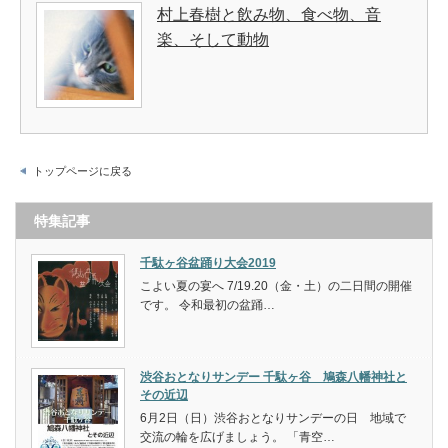
村上春樹と飲み物、食べ物、音
楽、そして動物
トップページに戻る
特集記事
千駄ヶ谷盆踊り大会2019
こよい夏の宴へ 7/19.20（金・土）の二日間の開催
です。 令和最初の盆踊…
渋谷おとなりサンデー 千駄ヶ谷 鳩森八幡神社と
その近辺
6月2日（日）渋谷おとなりサンデーの日 地域で
交流の輪を広げましょう。 「青空…