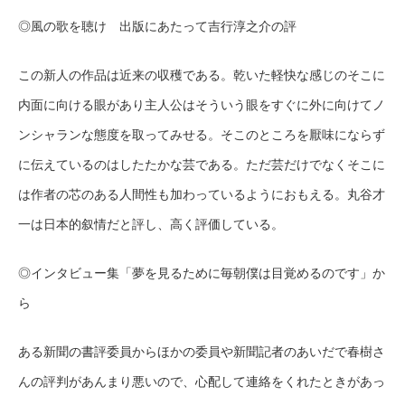
◎風の歌を聴け 出版にあたって吉行淳之介の評
この新人の作品は近来の収穫である。乾いた軽快な感じのそこに
内面に向ける眼があり主人公はそういう眼をすぐに外に向けてノ
ンシャランな態度を取ってみせる。そこのところを厭味にならず
に伝えているのはしたたかな芸である。ただ芸だけでなくそこに
は作者の芯のある人間性も加わっているようにおもえる。丸谷才
一は日本的叙情だと評し、高く評価している。
◎インタビュー集「夢を見るために毎朝僕は目覚めるのです」か
ら
ある新聞の書評委員からほかの委員や新聞記者のあいだで春樹さ
んの評判があんまり悪いので、心配して連絡をくれたときがあっ