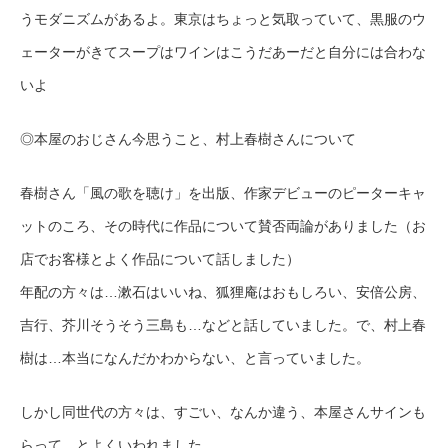
うモダニズムがあるよ。東京はちょっと気取っていて、黒服のウ
ェーターがきてスープはワインはこうだあーだと自分には合わな
いよ
◎本屋のおじさん今思うこと、村上春樹さんについて
春樹さん「風の歌を聴け」を出版、作家デビューのピーターキャ
ットのころ、その時代に作品について賛否両論がありました（お
店でお客様とよく作品について話しました）
年配の方々は…漱石はいいね、狐狸庵はおもしろい、安倍公房、
吉行、芥川そうそう三島も…などと話していました。で、村上春
樹は…本当になんだかわからない、と言っていました。
しかし同世代の方々は、すごい、なんか違う、本屋さんサインも
らって…とよくいわれました。