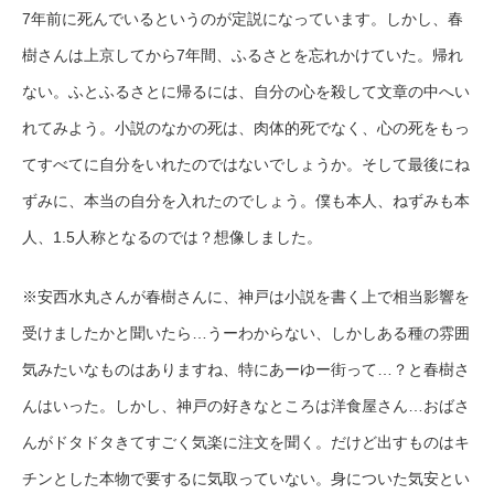
7年前に死んでいるというのが定説になっています。しかし、春
樹さんは上京してから7年間、ふるさとを忘れかけていた。帰れ
ない。ふとふるさとに帰るには、自分の心を殺して文章の中へい
れてみよう。小説のなかの死は、肉体的死でなく、心の死をもっ
てすべてに自分をいれたのではないでしょうか。そして最後にね
ずみに、本当の自分を入れたのでしょう。僕も本人、ねずみも本
人、1.5人称となるのでは？想像しました。
※安西水丸さんが春樹さんに、神戸は小説を書く上で相当影響を
受けましたかと聞いたら…うーわからない、しかしある種の雰囲
気みたいなものはありますね、特にあーゆー街って…？と春樹さ
んはいった。しかし、神戸の好きなところは洋食屋さん…おばさ
んがドタドタきてすごく気楽に注文を聞く。だけど出すものはキ
チンとした本物で要するに気取っていない。身についた気安とい