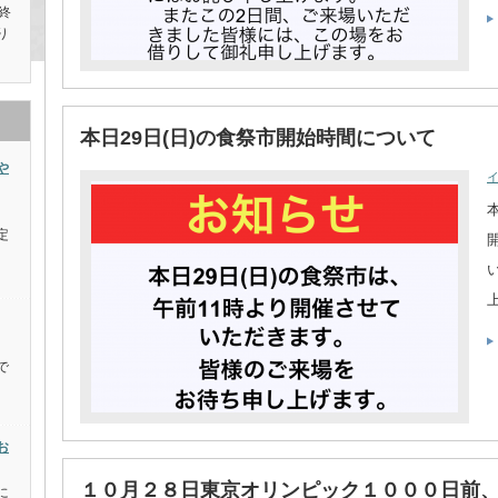
終
り
本日29日(日)の食祭市開始時間について
や
定
。
で
お
１０月２８日東京オリンピック１０００日前
に