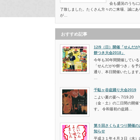
会も盛況のうちに
了致しました。たくさん方々のご来場、誠にあ
が…
おすすめ記事
12/9（日）開催「せんだが
餅つき大会2018」
今年も30年間開催している
「せんだがや餅つき」を予
通り、本日開催いたします
…
千駄ヶ谷盆踊り大会2019
こよい夏の宴へ 7/19.20
（金・土）の二日間の開催
す。 令和最初の盆踊…
第５回さくらまつり開催の
知らせ
平成３１年４月３日（水）