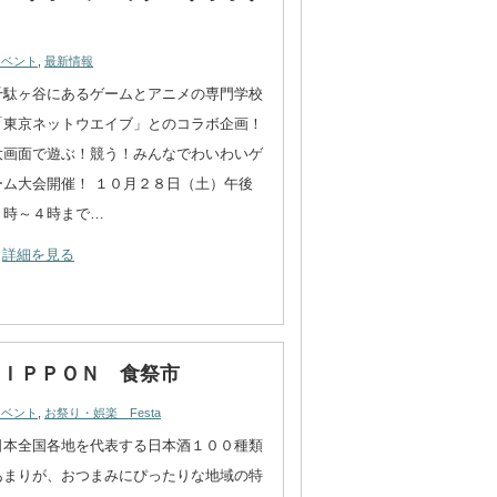
イベント
,
最新情報
千駄ヶ谷にあるゲームとアニメの専門学校
「東京ネットウエイブ」とのコラボ企画！
大画面で遊ぶ！競う！みんなでわいわいゲ
ーム大会開催！ １０月２８日（土）午後
２時～４時まで…
詳細を見る
ＮＩＰＰＯＮ 食祭市
イベント
,
お祭り・娯楽 Festa
日本全国各地を代表する日本酒１００種類
あまりが、おつまみにぴったりな地域の特