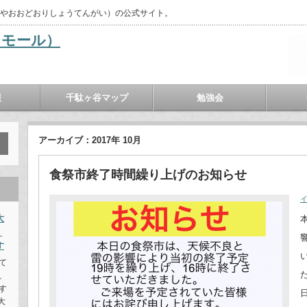
がやおおどおりしょうてんがい）の公式サイト。
報
千駄ヶ谷マップ
勉強会
アーカイブ：2017年 10月
食祭市終了時間繰り上げのお知らせ
大
・
す
て
、
す
大