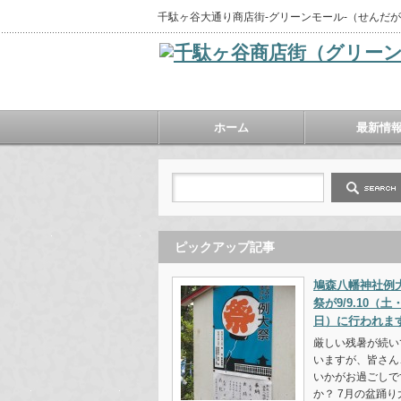
千駄ヶ谷大通り商店街‐グリーンモール‐（せんだ
ホーム
最新情
ピックアップ記事
鳩森八幡神社例
祭が9/9.10（土
日）に行われま
厳しい残暑が続い
いますが、皆さん
いかがお過ごしで
か？ 7月の盆踊り