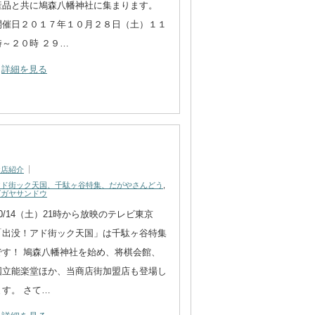
産品と共に鳩森八幡神社に集まります。
開催日２０１７年１０月２８日（土）１１
時～２０時 ２９…
詳細を見る
】
お店紹介
アド街ック天国、千駄ヶ谷特集、だがやさんどう
,
ダガヤサンドウ
10/14（土）21時から放映のテレビ東京
「出没！アド街ック天国」は千駄ヶ谷特集
です！ 鳩森八幡神社を始め、将棋会館、
国立能楽堂ほか、当商店街加盟店も登場し
ます。 さて…