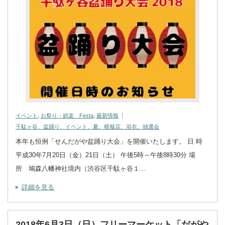
イベント
,
お祭り・娯楽 Festa
,
最新情報
千駄ヶ谷、盆踊り、イベント、夏、模擬店、浴衣、抽選会
本年も恒例「せんだがや盆踊り大会」を開催いたします。 日 時
平成30年7月20日（金）21日（土） 午後5時～午後8時30分 場
所 鳩森八幡神社境内（渋谷区千駄ヶ谷１…
詳細を見る
2018年6月3日（日）フリーマーケット「だがや