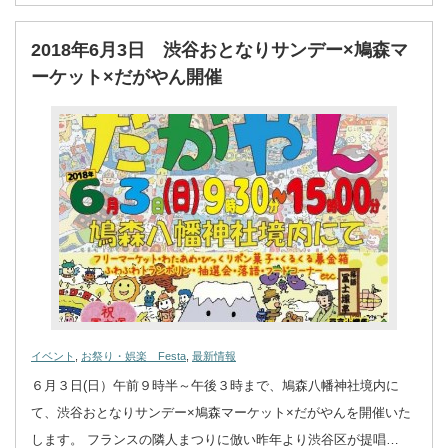
2018年6月3日 渋谷おとなりサンデー×鳩森マ
ーケット×だがやん開催
イベント
,
お祭り・娯楽 Festa
,
最新情報
６月３日(日）午前９時半～午後３時まで、鳩森八幡神社境内に
て、渋谷おとなりサンデー×鳩森マーケット×だがやんを開催いた
します。 フランスの隣人まつりに倣い昨年より渋谷区が提唱…