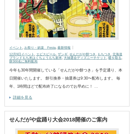
イベント
,
お祭り・娯楽 Festa
,
最新情報
12月9日イベント
,
エビスビール
,
ザンギ
,
せんだがや餅つき
,
もちつき
,
北海道
ブランドもち米はくちょうもち新米
,
大抽選会ディズニーチケット
,
暖を取る
,
餅300名に無料配布
今年も30年間開催している「せんだがや餅つき」を予定通り、本
日開催いたします。 餅引換券・抽選券は9:30〜配布します。 毎
年、1時間ほどで配布終了になるのでお早めに！ …
詳細を見る
せんだがや盆踊り大会2018開催のご案内