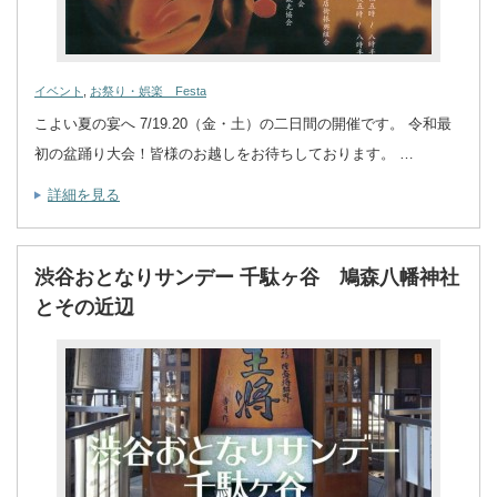
イベント
,
お祭り・娯楽 Festa
こよい夏の宴へ 7/19.20（金・土）の二日間の開催です。 令和最
初の盆踊り大会！皆様のお越しをお待ちしております。 …
詳細を見る
渋谷おとなりサンデー 千駄ヶ谷 鳩森八幡神社
とその近辺