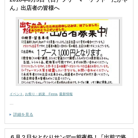
ん」出店者の皆様へ
イベント
,
お祭り・娯楽 Festa
,
最新情報
…
詳細を見る
６月２日おとなりサンデー前夜祭！「出前で将