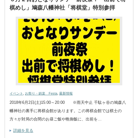
棋めし」鳩森八幡神社「将棋堂」特別参拝
イベント
,
お祭り・娯楽 Festa
,
最新情報
2018年6月2日(土)15:00～20:00 ※雨天中止 千駄ヶ谷の鳩森八
幡神社の裏手に将棋会館があります。この将棋会館では棋士の
方々が対局の合間のお昼ご飯や晩御飯に、出前を…
詳細を見る