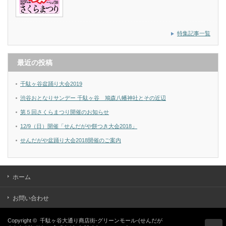
特集記事一覧
最近の投稿
千駄ヶ谷盆踊り大会2019
渋谷おとなりサンデー 千駄ヶ谷 鳩森八幡神社とその近辺
第５回さくらまつり開催のお知らせ
12/9（日）開催「せんだがや餅つき大会2018」
せんだがや盆踊り大会2018開催のご案内
ホーム
お問い合わせ
Copyright ©
千駄ヶ谷大通り商店街-グリーンモール-(せんだが