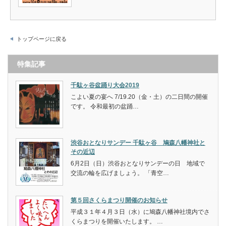
トップページに戻る
特集記事
千駄ヶ谷盆踊り大会2019
こよい夏の宴へ 7/19.20（金・土）の二日間の開催
です。 令和最初の盆踊…
渋谷おとなりサンデー 千駄ヶ谷 鳩森八幡神社と
その近辺
6月2日（日）渋谷おとなりサンデーの日 地域で
交流の輪を広げましょう。 「青空…
第５回さくらまつり開催のお知らせ
平成３１年４月３日（水）に鳩森八幡神社境内でさ
くらまつりを開催いたします。 …