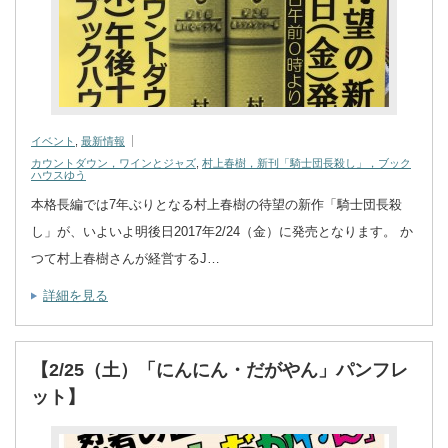
イベント
,
最新情報
カウントダウン，ワインとジャズ
,
村上春樹，新刊「騎士団長殺し」，ブック
ハウスゆう
本格長編では7年ぶりとなる村上春樹の待望の新作「騎士団長殺
し」が、いよいよ明後日2017年2/24（金）に発売となります。 か
つて村上春樹さんが経営するJ…
詳細を見る
【2/25（土）「にんにん・だがやん」パンフレ
ット】