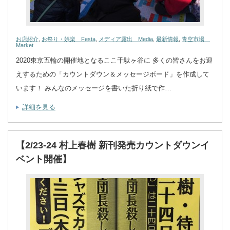
お店紹介
,
お祭り・娯楽 Festa
,
メディア露出 Media
,
最新情報
,
青空市場
Market
2020東京五輪の開催地となるここ千駄ヶ谷に 多くの皆さんをお迎
えするための「カウントダウン＆メッセージボード」を作成して
います！ みんなのメッセージを書いた折り紙で作…
詳細を見る
【2/23-24 村上春樹 新刊発売カウントダウンイ
ベント開催】