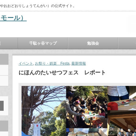
がやおおどおりしょうてんがい）の公式サイト。
報
千駄ヶ谷マップ
勉強会
イベント
,
お祭り・娯楽 Festa
,
最新情報
にほんのたいせつフェス レポート