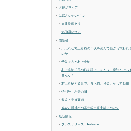
お散歩マップ
にほんのたいせつ
東北復興支援
気仙沼のサメ
勉強会
人はなぜ村上春樹の小説を読んで癒され救われ
のか
千駄ヶ谷と村上春樹
村上春樹「風の歌を聴け」をもう一度読んでみ
せんか？
村上春樹と飲み物、食べ物、音楽、そして動物
特別号－忍者の日
趣旨・実施要項
鳩森八幡神社の富士塚と富士講について
最新情報
プレスリリース Release