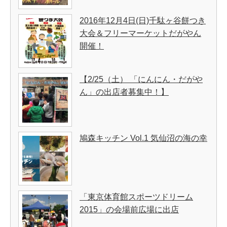
2016年12月4日(日)千駄ヶ谷餅つき
大会＆フリーマーケットだがやん
開催！
【2/25（土） 「にんにん・だがや
ん」の出店者募集中！】
鳩森キッチン Vol.1 気仙沼の海の幸
「東京体育館スポーツドリーム
2015」の会場前広場に出店