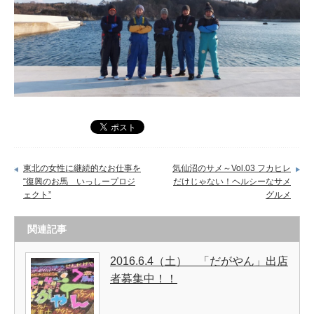
東北の女性に継続的なお仕事を
気仙沼のサメ～Vol.03 フカヒレ
“復興のお馬 いっしープロジ
だけじゃない！ヘルシーなサメ
ェクト”
グルメ
関連記事
2016.6.4（土） 「だがやん」出店
者募集中！！