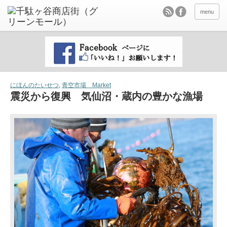
menu
にほんのたいせつ
,
青空市場 Market
震災から復興 気仙沼・蔵内の豊かな漁場