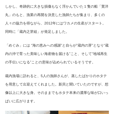
しかし、奇跡的に大きな損傷もなく浮かんでいた１隻の船「寛洋
丸」のもと、漁業の再開を決意した漁師たちが集まり、多くの
人々の協力を得ながら、2012年にはワカメの生産がスタート。
同時に「蔵内之芽組」が発足しました。
「めぐみ」には “海の恵みへの感謝”と自らが“蔵内の芽”となり“蔵
内の沖で育った美味しい海産物を届ける”こと、そして“地域再生
の手伝いになる”ことの意味が込められているそうです。
蔵内漁場に訪れると、5人の漁師さんが、蒸したばかりのホタテ
を用意して出迎えてくれました。新貝と聞いていたのですが、想
像以上に大きな身。そのままでもホタテ本来の濃厚な味が口いっ
ぱいに広がります。