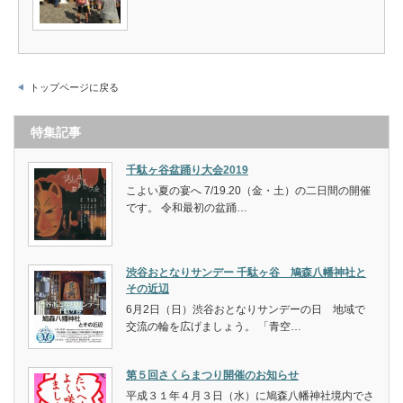
トップページに戻る
特集記事
千駄ヶ谷盆踊り大会2019
こよい夏の宴へ 7/19.20（金・土）の二日間の開催
です。 令和最初の盆踊…
渋谷おとなりサンデー 千駄ヶ谷 鳩森八幡神社と
その近辺
6月2日（日）渋谷おとなりサンデーの日 地域で
交流の輪を広げましょう。 「青空…
第５回さくらまつり開催のお知らせ
平成３１年４月３日（水）に鳩森八幡神社境内でさ