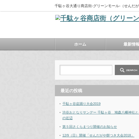
千駄ヶ谷大通り商店街‐グリーンモール‐（せんだ
ホーム
最新情
最近の投稿
千駄ヶ谷盆踊り大会2019
渋谷おとなりサンデー 千駄ヶ谷 鳩森八幡神社と
の近辺
第５回さくらまつり開催のお知らせ
12/9（日）開催「せんだがや餅つき大会2018」