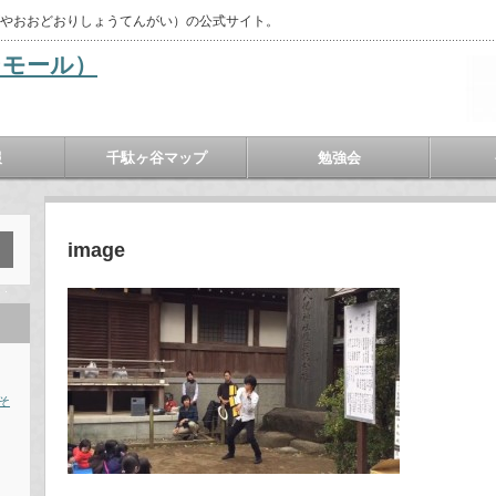
がやおおどおりしょうてんがい）の公式サイト。
報
千駄ヶ谷マップ
勉強会
image
そ