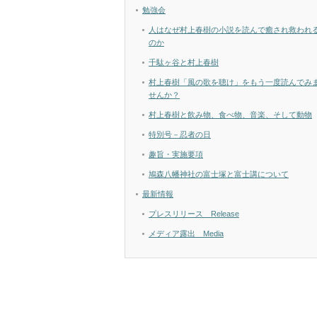
勉強会
人はなぜ村上春樹の小説を読んで癒され救われ
のか
千駄ヶ谷と村上春樹
村上春樹「風の歌を聴け」をもう一度読んでみ
せんか？
村上春樹と飲み物、食べ物、音楽、そして動物
特別号－忍者の日
趣旨・実施要項
鳩森八幡神社の富士塚と富士講について
最新情報
プレスリリース Release
メディア露出 Media