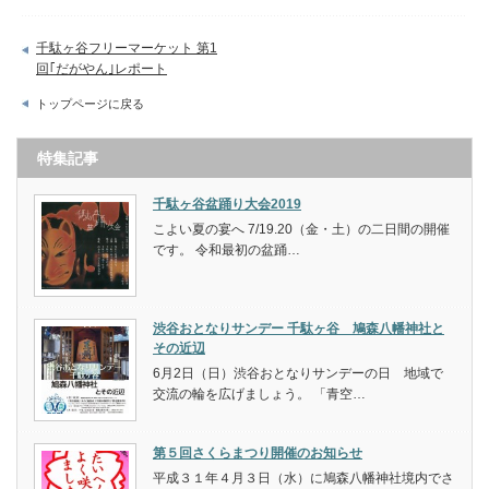
千駄ヶ谷フリーマーケット 第1
回｢だがやん｣レポート
トップページに戻る
特集記事
千駄ヶ谷盆踊り大会2019
こよい夏の宴へ 7/19.20（金・土）の二日間の開催
です。 令和最初の盆踊…
渋谷おとなりサンデー 千駄ヶ谷 鳩森八幡神社と
その近辺
6月2日（日）渋谷おとなりサンデーの日 地域で
交流の輪を広げましょう。 「青空…
第５回さくらまつり開催のお知らせ
平成３１年４月３日（水）に鳩森八幡神社境内でさ