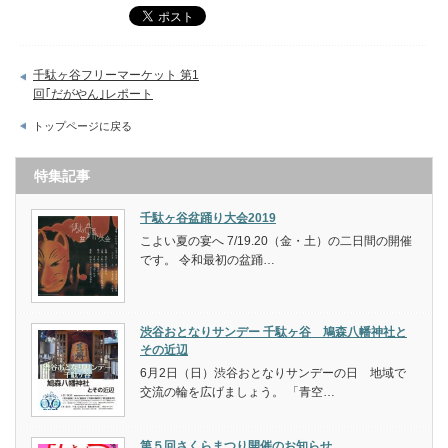
千駄ヶ谷フリーマーケット 第1
回｢だがやん｣レポート
トップページに戻る
特集記事
千駄ヶ谷盆踊り大会2019
こよい夏の宴へ 7/19.20（金・土）の二日間の開催
です。 令和最初の盆踊…
渋谷おとなりサンデー 千駄ヶ谷 鳩森八幡神社と
その近辺
6月2日（日）渋谷おとなりサンデーの日 地域で
交流の輪を広げましょう。 「青空…
第５回さくらまつり開催のお知らせ