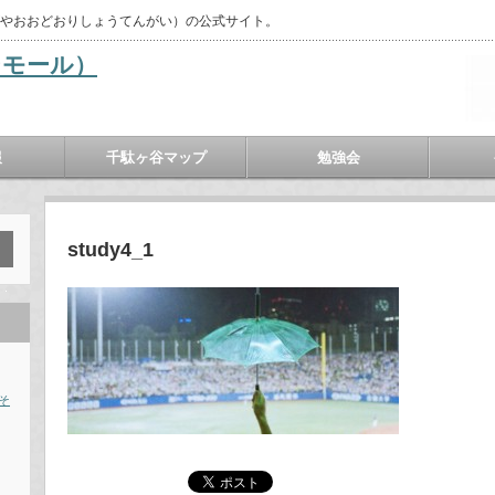
がやおおどおりしょうてんがい）の公式サイト。
報
千駄ヶ谷マップ
勉強会
study4_1
そ