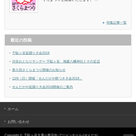
特集記事一覧
最近の投稿
千駄ヶ谷盆踊り大会2019
渋谷おとなりサンデー 千駄ヶ谷 鳩森八幡神社とその近辺
第５回さくらまつり開催のお知らせ
12/9（日）開催「せんだがや餅つき大会2018」
せんだがや盆踊り大会2018開催のご案内
ホーム
お問い合わせ
Copyright ©
千駄ヶ谷大通り商店街-グリーンモール-(せんだが