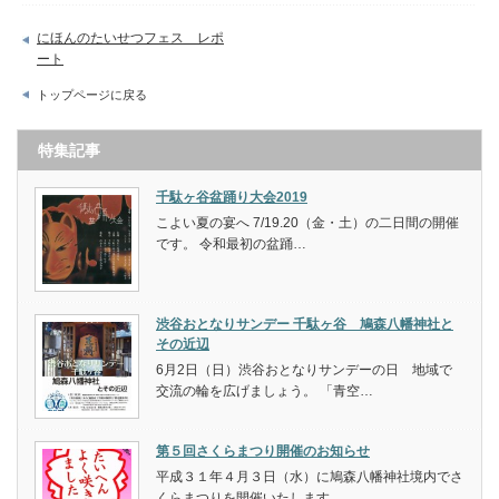
にほんのたいせつフェス レポ
ート
トップページに戻る
特集記事
千駄ヶ谷盆踊り大会2019
こよい夏の宴へ 7/19.20（金・土）の二日間の開催
です。 令和最初の盆踊…
渋谷おとなりサンデー 千駄ヶ谷 鳩森八幡神社と
その近辺
6月2日（日）渋谷おとなりサンデーの日 地域で
交流の輪を広げましょう。 「青空…
第５回さくらまつり開催のお知らせ
平成３１年４月３日（水）に鳩森八幡神社境内でさ
くらまつりを開催いたします。 …