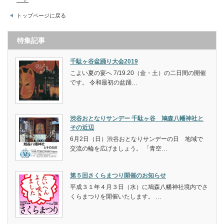
トップページに戻る
特集記事
千駄ヶ谷盆踊り大会2019
こよい夏の宴へ 7/19.20（金・土）の二日間の開催
です。 令和最初の盆踊…
渋谷おとなりサンデー 千駄ヶ谷 鳩森八幡神社と
その近辺
6月2日（日）渋谷おとなりサンデーの日 地域で
交流の輪を広げましょう。 「青空…
第５回さくらまつり開催のお知らせ
平成３１年４月３日（水）に鳩森八幡神社境内でさ
くらまつりを開催いたします。 …