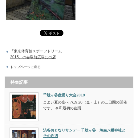
「東京体育館スポーツドリーム
2015」の会場前広場に出店
トップページに戻る
特集記事
千駄ヶ谷盆踊り大会2019
こよい夏の宴へ 7/19.20（金・土）の二日間の開催
です。 令和最初の盆踊…
渋谷おとなりサンデー 千駄ヶ谷 鳩森八幡神社と
その近辺