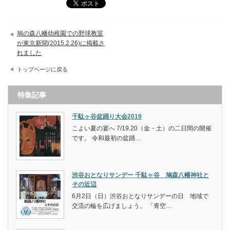
鳩の森八幡幼稚園での野球教室
が東京新聞(2015.2.26)に掲載さ
れました
トップページに戻る
特集記事
千駄ヶ谷盆踊り大会2019
こよい夏の宴へ 7/19.20（金・土）の二日間の開催
です。 令和最初の盆踊…
渋谷おとなりサンデー 千駄ヶ谷 鳩森八幡神社と
その近辺
6月2日（日）渋谷おとなりサンデーの日 地域で
交流の輪を広げましょう。 「青空…