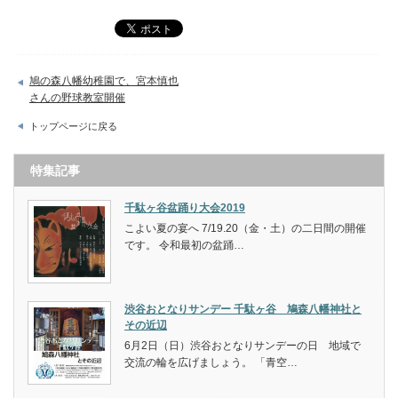
鳩の森八幡幼稚園で、宮本慎也
さんの野球教室開催
トップページに戻る
特集記事
千駄ヶ谷盆踊り大会2019
こよい夏の宴へ 7/19.20（金・土）の二日間の開催
です。 令和最初の盆踊…
渋谷おとなりサンデー 千駄ヶ谷 鳩森八幡神社と
その近辺
6月2日（日）渋谷おとなりサンデーの日 地域で
交流の輪を広げましょう。 「青空…