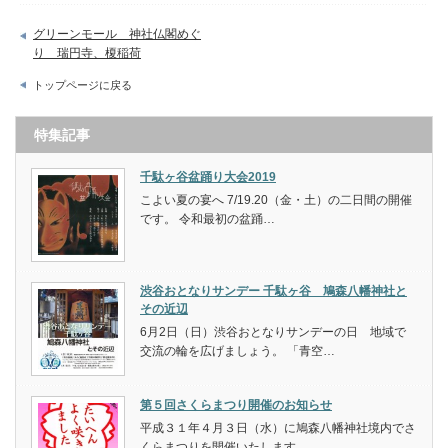
グリーンモール 神社仏閣めぐ
り 瑞円寺、榎稲荷
トップページに戻る
特集記事
千駄ヶ谷盆踊り大会2019
こよい夏の宴へ 7/19.20（金・土）の二日間の開催
です。 令和最初の盆踊…
渋谷おとなりサンデー 千駄ヶ谷 鳩森八幡神社と
その近辺
6月2日（日）渋谷おとなりサンデーの日 地域で
交流の輪を広げましょう。 「青空…
第５回さくらまつり開催のお知らせ
平成３１年４月３日（水）に鳩森八幡神社境内でさ
くらまつりを開催いたします。 …