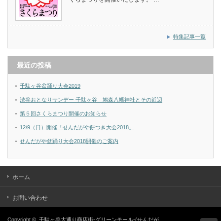
特集記事一覧
最近の投稿
千駄ヶ谷盆踊り大会2019
渋谷おとなりサンデー 千駄ヶ谷 鳩森八幡神社とその近辺
第５回さくらまつり開催のお知らせ
12/9（日）開催「せんだがや餅つき大会2018」
せんだがや盆踊り大会2018開催のご案内
ホーム
お問い合わせ
Copyright ©
千駄ヶ谷大通り商店街-グリーンモール-(せんだが