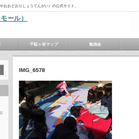
がやおおどおりしょうてんがい）の公式サイト。
報
千駄ヶ谷マップ
勉強会
IMG_6578
そ