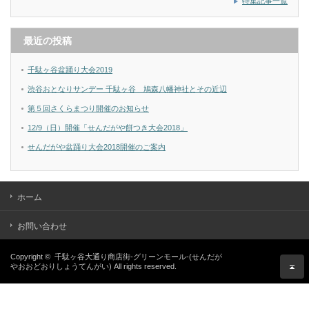
特集記事一覧
最近の投稿
千駄ヶ谷盆踊り大会2019
渋谷おとなりサンデー 千駄ヶ谷 鳩森八幡神社とその近辺
第５回さくらまつり開催のお知らせ
12/9（日）開催「せんだがや餅つき大会2018」
せんだがや盆踊り大会2018開催のご案内
ホーム
お問い合わせ
Copyright ©
千駄ヶ谷大通り商店街-グリーンモール-(せんだが
やおおどおりしょうてんがい)
All rights reserved.