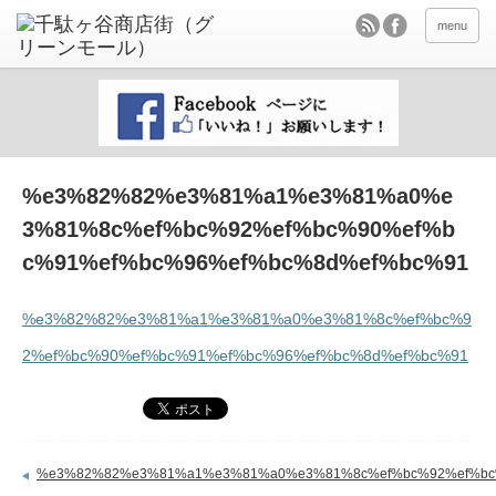
menu
%e3%82%82%e3%81%a1%e3%81%a0%e
3%81%8c%ef%bc%92%ef%bc%90%ef%b
c%91%ef%bc%96%ef%bc%8d%ef%bc%91
%e3%82%82%e3%81%a1%e3%81%a0%e3%81%8c%ef%bc%9
2%ef%bc%90%ef%bc%91%ef%bc%96%ef%bc%8d%ef%bc%91
%e3%82%82%e3%81%a1%e3%81%a0%e3%81%8c%ef%bc%92%ef%bc