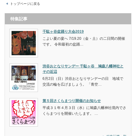
トップページに戻る
特集記事
千駄ヶ谷盆踊り大会2019
こよい夏の宴へ 7/19.20（金・土）の二日間の開催
です。 令和最初の盆踊…
渋谷おとなりサンデー 千駄ヶ谷 鳩森八幡神社と
その近辺
6月2日（日）渋谷おとなりサンデーの日 地域で
交流の輪を広げましょう。 「青空…
第５回さくらまつり開催のお知らせ
平成３１年４月３日（水）に鳩森八幡神社境内でさ
くらまつりを開催いたします。 …