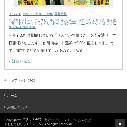
イベント
,
お祭り・娯楽 Festa
,
最新情報
12月9日イベント
,
エビスビール
,
ザンギ
,
せんだがや餅つき
,
もちつき
,
北海道
ブランドもち米はくちょうもち新米
,
大抽選会ディズニーチケット
,
暖を取る
,
餅300名に無料配布
今年も30年間開催している「せんだがや餅つき」を予定通り、本
日開催いたします。 餅引換券・抽選券は9:30〜配布します。 毎
年、1時間ほどで配布終了になるのでお早めに！ …
詳細を見る
トップページに戻る
ホーム
お問い合わせ
Copyright ©
千駄ヶ谷大通り商店街-グリーンモール-(せんだが
やおおどおりしょうてんがい)
All rights reserved.