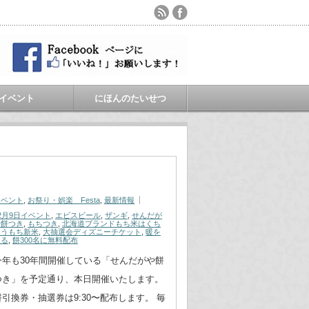
イベント
にほんのたいせつ
」
イベント
,
お祭り・娯楽 Festa
,
最新情報
2月9日イベント
,
エビスビール
,
ザンギ
,
せんだが
や餅つき
,
もちつき
,
北海道ブランドもち米はくち
ょうもち新米
,
大抽選会ディズニーチケット
,
暖を
取る
,
餅300名に無料配布
今年も30年間開催している「せんだがや餅
つき」を予定通り、本日開催いたします。
餅引換券・抽選券は9:30〜配布します。 毎