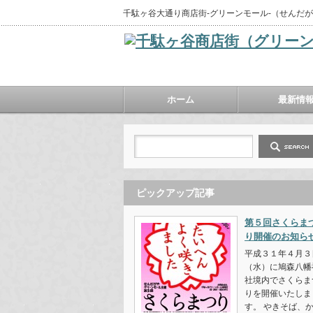
千駄ヶ谷大通り商店街‐グリーンモール‐（せんだ
ホーム
最新情
ピックアップ記事
第５回さくらま
り開催のお知ら
平成３１年４月３
（水）に鳩森八幡
社境内でさくらま
りを開催いたしま
す。 やきそば、