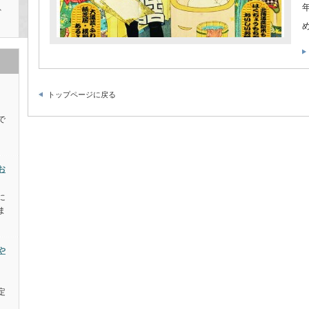
、
トップページに戻る
で
お
に
ま
や
定
。