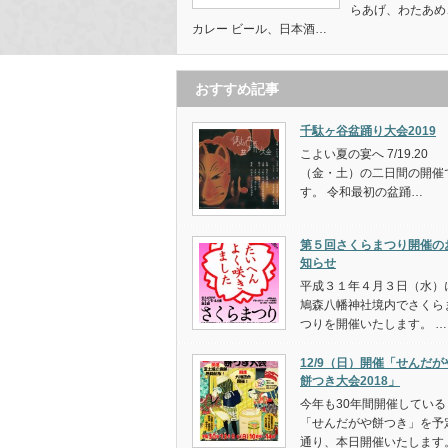
らあげ、わたあめ
カレー ビール、日本酒…
おすすめ記事
千駄ヶ谷盆踊り大会2019
こよい夏の宴へ 7/19.20
（金・土）の二日間の開催
す。 令和最初の盆踊…
第５回さくらまつり開催の
知らせ
平成３１年４月３日（水）
鳩森八幡神社境内でさくら
つりを開催いたします。 …
12/9（日）開催「せんだが
餅つき大会2018」
今年も30年間開催している
「せんだがや餅つき」を予
通り、本日開催いたします