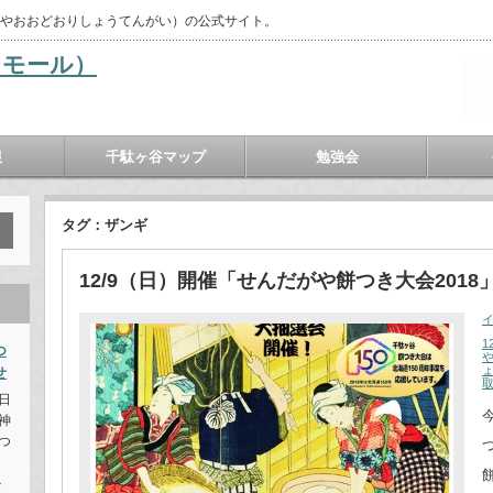
がやおおどおりしょうてんがい）の公式サイト。
報
千駄ヶ谷マップ
勉強会
タグ：ザンギ
12/9（日）開催「せんだがや餅つき大会2018
1
つ
せ
日
神
つ
か